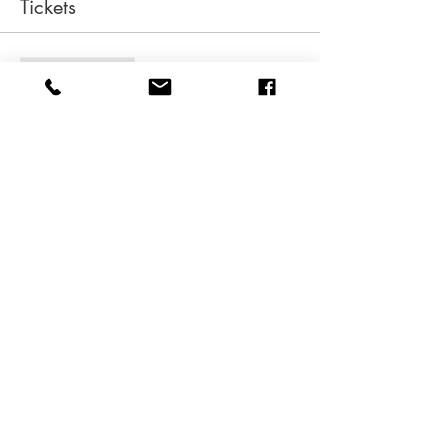
Tickets
Verkauf beendet
Tickettyp
Reservierung
Mehr Infos
Preis
0,00 €
Diese Veranstaltung teilen
Impressum
Datenschutz
AGB